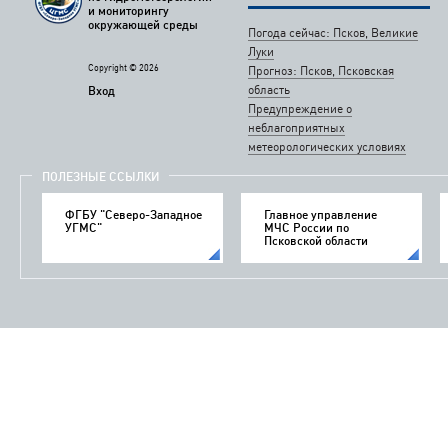
и мониторингу
окружающей среды
Погода сейчас: Псков, Великие
Луки
Copyright © 2026
Прогноз: Псков, Псковская
область
Вход
Предупреждение о
неблагоприятных
метеорологических условиях
ПОЛЕЗНЫЕ ССЫЛКИ
ФГБУ "Северо-Западное
Главное управление
УГМС"
МЧС России по
Псковской области