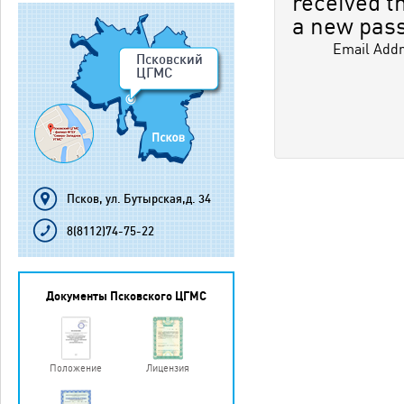
received th
a new pass
Email Add
Псковский
ЦГМС
Псков, ул. Бутырская,д. 34
8(8112)74-75-22
Документы Псковского ЦГМС
Положение
Лицензия