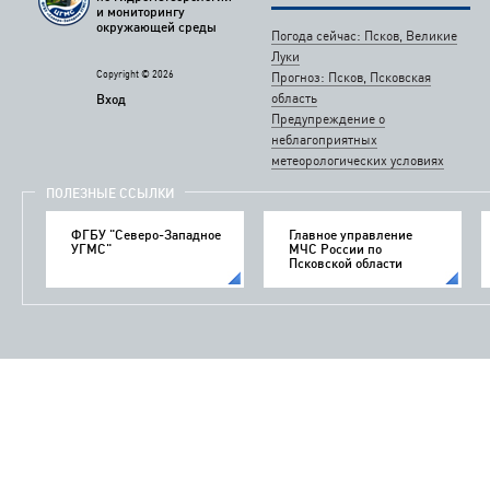
и мониторингу
окружающей среды
Погода сейчас: Псков, Великие
Луки
Copyright © 2026
Прогноз: Псков, Псковская
область
Вход
Предупреждение о
неблагоприятных
метеорологических условиях
ПОЛЕЗНЫЕ ССЫЛКИ
ФГБУ "Северо-Западное
Главное управление
УГМС"
МЧС России по
Псковской области