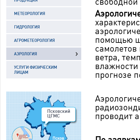
свободной
ПРОДУКЦИЯ
Аэрологич
МЕТЕОРОЛОГИЯ
характерис
ГИДРОЛОГИЯ
аэрологич
помощью ша
АГРОМЕТЕОРОЛОГИЯ
самолетов 
АЭРОЛОГИЯ
ветра, тем
влажности 
УСЛУГИ ФИЗИЧЕСКИМ
прогнозе п
ЛИЦАМ
Аэрологич
радиозонд
Псковский
проводит а
ЦГМС
По заявкам