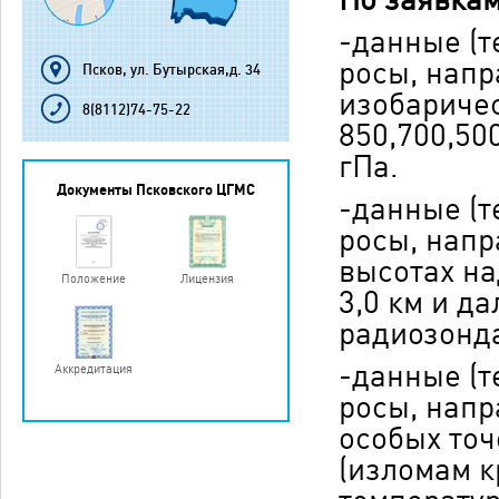
-данные (т
росы, напр
Псков, ул. Бутырская,д. 34
изобаричес
8(8112)74-75-22
850,700,500
гПа.
Документы Псковского ЦГМС
-данные (т
росы, напр
высотах над
Положение
Лицензия
3,0 км и д
радиозонда
-данные (т
Аккредитация
росы, напр
особых точ
(изломам к