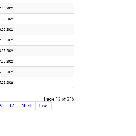
2.03.2026
1.03.2026
0.03.2026
9.03.2026
8.03.2026
7.03.2026
6.03.2026
5.03.2026
Page 13 of 345
6
17
Next
End